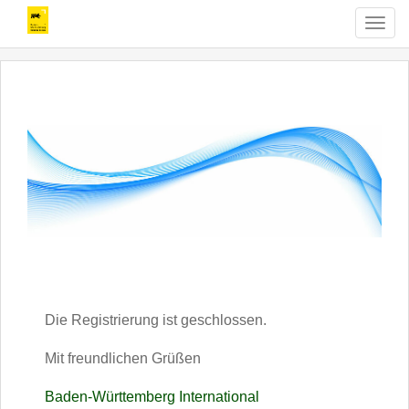
T
o
g
g
l
e
n
a
v
i
g
a
t
i
o
n
Die Registrierung ist geschlossen.
Mit freundlichen Grüßen
Baden-Württemberg International