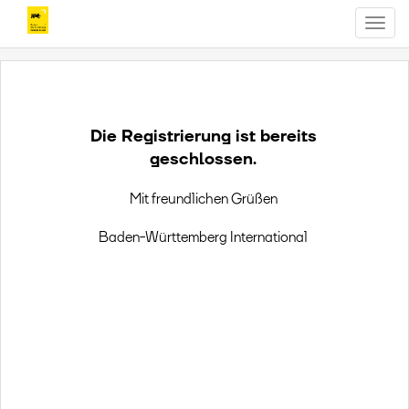
T
o
g
g
l
e
Die Registrierung ist bereits
n
a
geschlossen.
v
i
Mit freundlichen Grüßen
g
a
Baden-Württemberg International
t
i
o
n