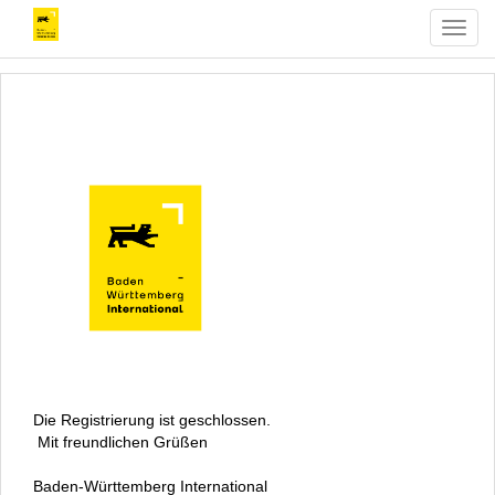
T
o
g
g
l
e
n
a
v
i
g
a
t
i
o
n
Die Registrierung ist geschlossen.
Mit freundlichen Grüßen
Baden-Württemberg International